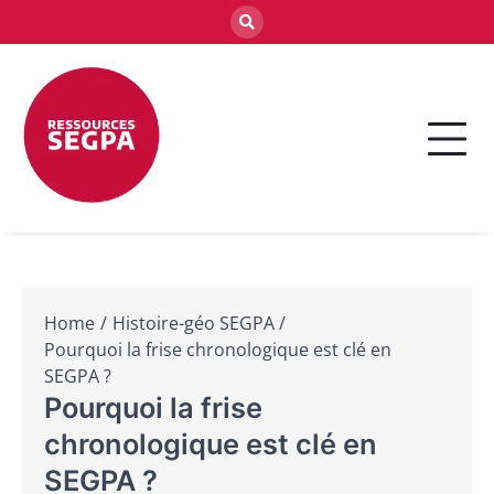
Skip
to
content
Accédez à une mine de ressources pour
Ressources SEGPA :
enseignants en SEGPA : fiches pratiques,
Outils pédagogiques
séquences pédagogiques et accompagnements
adaptés.
pour enseignants
spécialisés
Home
Histoire-géo SEGPA
Pourquoi la frise chronologique est clé en
SEGPA ?
Pourquoi la frise
chronologique est clé en
SEGPA ?