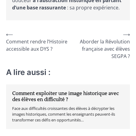
douceur
à l’abstraction historique en partant
d’une base rassurante
: sa propre expérience.
Navigation
⟵
⟶
Comment rendre l’Histoire
Aborder la Révolution
de
accessible aux DYS ?
française avec élèves
l’article
SEGPA ?
A lire aussi :
Comment exploiter une image historique avec
des élèves en difficulté ?
Face aux difficultés croissantes des élèves à décrypter les
images historiques, comment les enseignants peuvent-ils
transformer ces défis en opportunités…