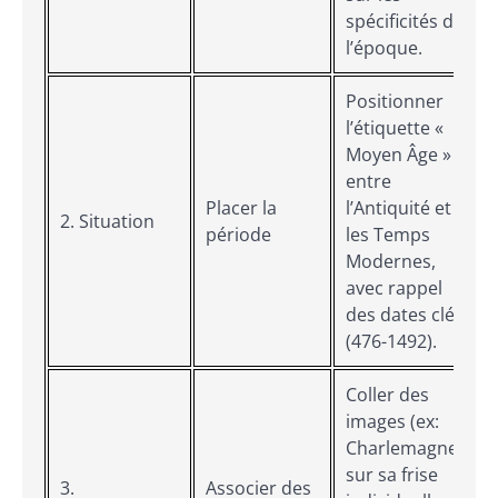
spécificités de
l’époque.
Positionner
l’étiquette «
Moyen Âge »
entre
Placer la
l’Antiquité et
2. Situation
période
les Temps
f
Modernes,
avec rappel
des dates clés
(476-1492).
Coller des
images (ex:
Charlemagne)
sur sa frise
3.
Associer des