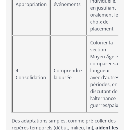
individuelle,
Appropriation
événements
en justifiant
c
oralement le
choix de
placement.
Colorier la
section
Moyen Âge et
comparer sa
4.
Comprendre
longueur
Consolidation
la durée
avec d’autres
périodes, en
discutant de
l’alternance
guerres/paix.
Des adaptations simples, comme pré-coller des
repères temporels (début, milieu, fin),
aident les