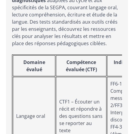
diagnostiques
adaptées au cycle et aux
spécificités de la SEGPA, couvrant langage oral,
lecture compréhension, écriture et étude de la
langue. Des tests standardisés aux outils créés
par les enseignants, découvrez les ressources
clés pour analyser les résultats et mettre en
place des réponses pédagogiques ciblées.
Domaine
Compétence
Indicate
évalué
évaluée (CTF)
c
FF6-1 (6èm
Compréhe
messages 
CTF1 – Écouter un
2/FF3-2 (
récit et répondre à
Interpréta
Langage oral
des questions sans
discours 
se reporter au
FF4-3/FF3-
texte
(4ème/3èm