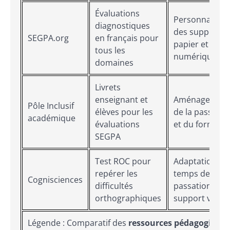
Évaluations
Personnalisat
diagnostiques
des supports
SEGPA.org
en français pour
papier et
tous les
numérique
domaines
Livrets
enseignant et
Aménagement
Pôle Inclusif
élèves pour les
de la passatio
académique
évaluations
et du format
SEGPA
Test ROC pour
Adaptation du
repérer les
temps de
Cognisciences
difficultés
passation et
orthographiques
support visuel
Légende : Comparatif des
ressources pédagogique