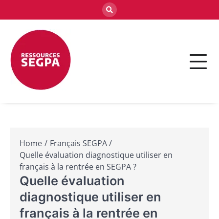
Skip
to
content
Accédez à une mine de ressources pour
Ressources SEGPA :
enseignants en SEGPA : fiches pratiques,
Outils pédagogiques
séquences pédagogiques et accompagnements
adaptés.
pour enseignants
spécialisés
Home
Français SEGPA
Quelle évaluation diagnostique utiliser en
français à la rentrée en SEGPA ?
Quelle évaluation
diagnostique utiliser en
français à la rentrée en