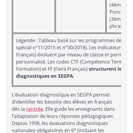
(4ème/3èm
Ponctuatio
(3ème) – S
phrases c
Légende : Tableau basé sur les programmes des cycl
spécial n°11/2015 et n°30/2018). Les indicateurs FF (
Français) évoluent par niveau de classe et permetten
personnalisé. Les codes CTF (Compétence Terminale
Formation) et FF (Faire Français)
structurent les év
diagnostiques en SEGPA
.
L’évaluation diagnostique en SEGPA permet
d’identifier les besoins des élèves en français
dès la
rentrée
. Elle guide les enseignants dans
l’adaptation de leurs réponses pédagogiques.
Depuis 1998, les évaluations diagnostiques
e
nationales obligatoires en 6
(incluant les