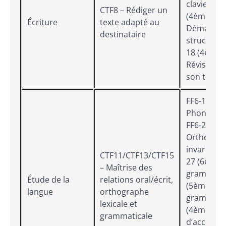
clavier; F
CTF8 – Rédiger un
(4ème/3èm
Écriture
texte adapté au
Démarche 
destinataire
structurée
18 (4ème/
Révision c
son texte
FF6-15 (6è
Phonèmes
FF6-23 (6è
Orthograp
invariable
CTF11/CTF13/CTF15
27 (6ème)
– Maîtrise des
grammatic
Étude de la
relations oral/écrit,
(5ème) – C
langue
orthographe
grammatic
lexicale et
(4ème) – 
grammaticale
d’accord; 