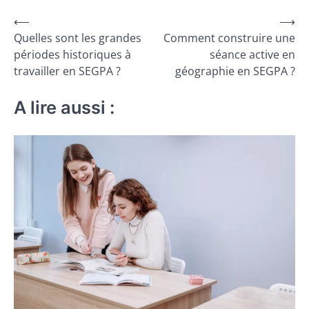
Navigation
⟵
⟶
Quelles sont les grandes
Comment construire une
de
périodes historiques à
séance active en
l’article
travailler en SEGPA ?
géographie en SEGPA ?
A lire aussi :