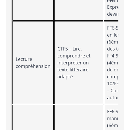
Expression
devant un 
FF6-5 (6èm
en lecture
(6ème) – 
CTF5 – Lire,
des textes 
comprendre et
FF4-9/FF3-
Lecture
interpréter un
(4ème/3èm
compréhension
texte littéraire
de docum
adapté
composites
10/FF3-10
– Compré
autonome
FF6-9 (6èm
manuelle f
(6ème) – M